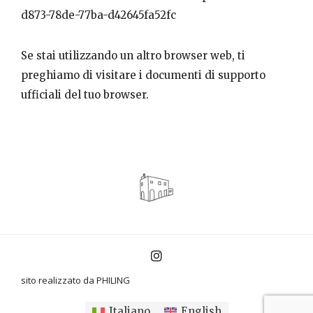
d873-78de-77ba-d42645fa52fc
Se stai utilizzando un altro browser web, ti
preghiamo di visitare i documenti di supporto
ufficiali del tuo browser.
sito realizzato da
PHILING
Italiano
English